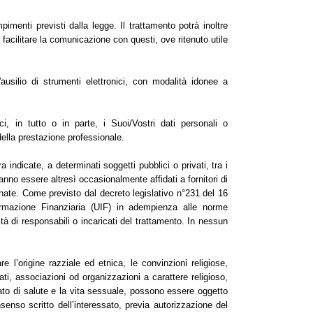
mpimenti previsti dalla legge. Il trattamento potrà inoltre
r facilitare la comunicazione con questi, ove ritenuto utile
ausilio di strumenti elettronici, con modalità idonee a
rci, in tutto o in parte, i Suoi/Vostri dati personali o
ella prestazione professionale.
 indicate, a determinati soggetti pubblici o privati, tra i
otranno essere altresì occasionalmente affidati a fornitori di
ionate. Come previsto dal decreto legislativo n°231 del 16
ormazione Finanziaria (UIF) in adempienza alle norme
ità di responsabili o incaricati del trattamento. In nessun
re l’origine razziale ed etnica, le convinzioni religiose,
acati, associazioni od organizzazioni a carattere religioso,
 stato di salute e la vita sessuale, possono essere oggetto
enso scritto dell’interessato, previa autorizzazione del