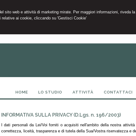
 del sito web e attività di marketing mirate. Per maggiori informazioni, riveda la
 relative ai cookie, cliccando su 'Gestisci Cookie'
HOME
LO STUDIO
ATTIVITÀ
CONTATTACI
INFORMATIVA SULLA PRIVACY (D.Lgs. n. 196/2003)
I dati personali da Lei/Voi forniti o acquisiti nell'ambito della nostra attivi
correttezza, liceità, trasparenza e di tutela della Sua/Vostra riservatezza e dei