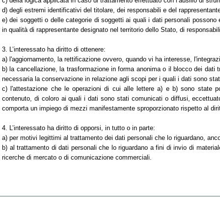
c) della logica applicata in caso di trattamento effettuato con l’ausilio di strum
d) degli estremi identificativi del titolare, dei responsabili e del rappresentan
e) dei soggetti o delle categorie di soggetti ai quali i dati personali poss
in qualità di rappresentante designato nel territorio dello Stato, di responsabili
3. L’interessato ha diritto di ottenere:
a) l'aggiornamento, la rettificazione ovvero, quando vi ha interesse, l'integraz
b) la cancellazione, la trasformazione in forma anonima o il blocco dei dati tr
necessaria la conservazione in relazione agli scopi per i quali i dati sono sta
c) l'attestazione che le operazioni di cui alle lettere a) e b) sono state
contenuto, di coloro ai quali i dati sono stati comunicati o diffusi, eccettua
comporta un impiego di mezzi manifestamente sproporzionato rispetto al dirit
4. L’interessato ha diritto di opporsi, in tutto o in parte:
a) per motivi legittimi al trattamento dei dati personali che lo riguardano, anc
b) al trattamento di dati personali che lo riguardano a fini di invio di materia
ricerche di mercato o di comunicazione commerciali.