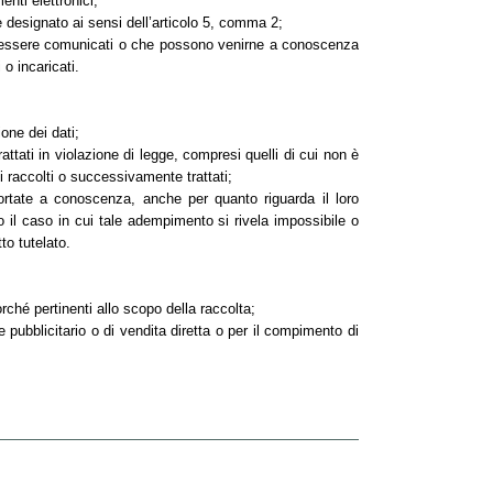
enti elettronici;
te designato ai sensi dell’articolo 5, comma 2;
ono essere comunicati o che possono venirne a conoscenza
 o incaricati.
ione dei dati;
attati in violazione di legge, compresi quelli di cui non è
ti raccolti o successivamente trattati;
 portate a conoscenza, anche per quanto riguarda il loro
to il caso in cui tale adempimento si rivela impossibile o
to tutelato.
orché pertinenti allo scopo della raccolta;
le pubblicitario o di vendita diretta o per il compimento di