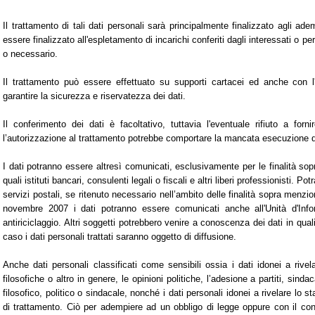
Il trattamento di tali dati personali sarà principalmente finalizzato agli ade
essere finalizzato all'espletamento di incarichi conferiti dagli interessati o pe
o necessario.
Il trattamento può essere effettuato su supporti cartacei ed anche con l'
garantire la sicurezza e riservatezza dei dati.
Il conferimento dei dati è facoltativo, tuttavia l'eventuale rifiuto a forni
l’autorizzazione al trattamento potrebbe comportare la mancata esecuzione d
I dati potranno essere altresì comunicati, esclusivamente per le finalità sopra
quali istituti bancari, consulenti legali o fiscali e altri liberi professionisti. P
servizi postali, se ritenuto necessario nell’ambito delle finalità sopra menz
novembre 2007 i dati potranno essere comunicati anche all'Unità d'Inf
antiriciclaggio. Altri soggetti potrebbero venire a conoscenza dei dati in qual
caso i dati personali trattati saranno oggetto di diffusione.
Anche dati personali classificati come sensibili ossia i dati idonei a rivela
filosofiche o altro in genere, le opinioni politiche, l’adesione a partiti, sind
filosofico, politico o sindacale, nonché i dati personali idonei a rivelare lo
di trattamento. Ciò per adempiere ad un obbligo di legge oppure con il cons